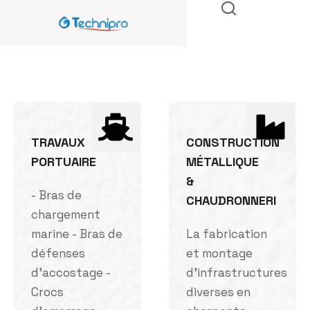
TRAVAUX
CONSTRUCTION
PORTUAIRE
MÉTALLIQUE
&
- Bras de
CHAUDRONNERI
chargement
marine - Bras de
La fabrication
défenses
et montage
d'accostage -
d'infrastructures
Crocs
diverses en