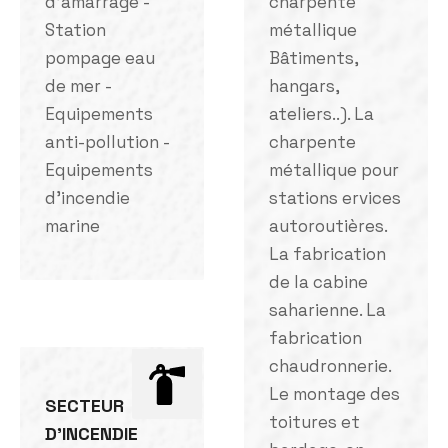
d'amarrage -
charpente
Station
métallique
pompage eau
Bâtiments,
de mer -
hangars,
Equipements
ateliers..). La
anti-pollution -
charpente
Equipements
métallique pour
d'incendie
stations ervices
marine
autoroutières.
La fabrication
de la cabine
saharienne. La
fabrication
chaudronnerie.
Le montage des
SECTEUR
toitures et
D'INCENDIE