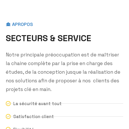
APROPOS
S
E
C
T
E
U
R
S
&
S
E
R
V
I
C
E
Notre principale préoccupation est de maîtriser
la chaine complète par la prise en charge des
études, de la conception jusque la réalisation de
nos solutions afin de proposer à nos clients des
projets clé en main.
La sécurité avant tout
Satisfaction client