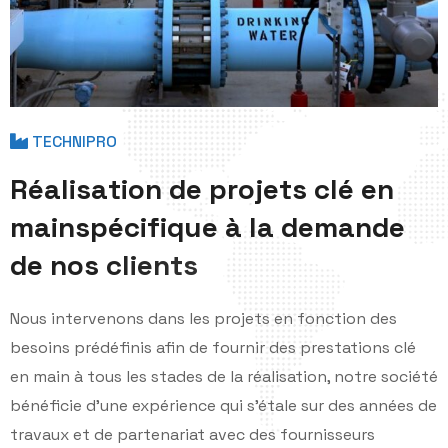
TECHNIPRO
R
é
a
l
i
s
a
t
i
o
n
d
e
p
r
o
j
e
t
s
c
l
é
e
n
m
a
i
n
s
p
é
c
i
f
i
q
u
e
à
l
a
d
e
m
a
n
d
e
d
e
n
o
s
c
l
i
e
n
t
s
Nous intervenons dans les projets en fonction des
besoins prédéfinis afin de fournir des prestations clé
en main à tous les stades de la réalisation, notre société
bénéficie d'une expérience qui s'étale sur des années de
travaux et de partenariat avec des fournisseurs