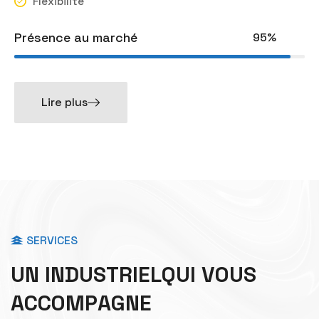
Flexibilité
Présence au marché
95%
Lire plus
SERVICES
U
N
I
N
D
U
S
T
R
I
E
L
Q
U
I
V
O
U
S
A
C
C
O
M
P
A
G
N
E