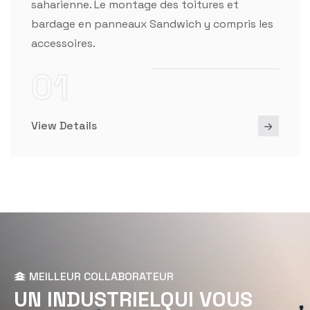
saharienne. Le montage des toitures et
bardage en panneaux Sandwich y compris les
accessoires.
01
View Details
MEILLEUR COLLABORATEUR
U
N
I
N
D
U
S
T
R
I
E
L
Q
U
I
V
O
U
S