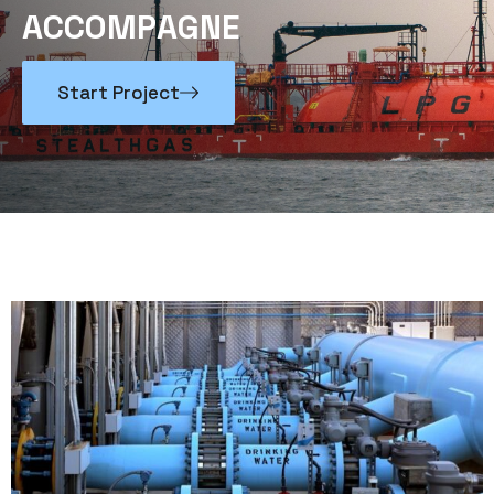
A
C
C
O
M
P
A
G
N
E
Start Project