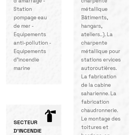
d'amarrage -
charpente
Station
métallique
pompage eau
Bâtiments,
de mer -
hangars,
Equipements
ateliers..). La
anti-pollution -
charpente
Equipements
métallique pour
d'incendie
stations ervices
marine
autoroutières.
La fabrication
de la cabine
saharienne. La
fabrication
chaudronnerie.
Le montage des
SECTEUR
toitures et
D'INCENDIE