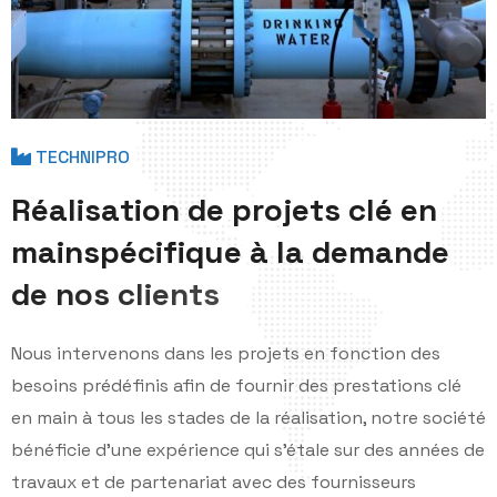
TECHNIPRO
R
é
a
l
i
s
a
t
i
o
n
d
e
p
r
o
j
e
t
s
c
l
é
e
n
m
a
i
n
s
p
é
c
i
f
i
q
u
e
à
l
a
d
e
m
a
n
d
e
d
e
n
o
s
c
l
i
e
n
t
s
Nous intervenons dans les projets en fonction des
besoins prédéfinis afin de fournir des prestations clé
en main à tous les stades de la réalisation, notre société
bénéficie d'une expérience qui s'étale sur des années de
travaux et de partenariat avec des fournisseurs