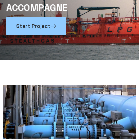
A
C
C
O
M
P
A
G
N
E
Start Project