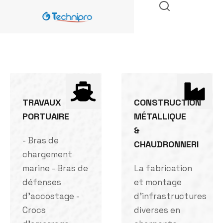
TRAVAUX
CONSTRUCTION
PORTUAIRE
MÉTALLIQUE
&
- Bras de
CHAUDRONNERI
chargement
marine - Bras de
La fabrication
défenses
et montage
d'accostage -
d'infrastructures
Crocs
diverses en