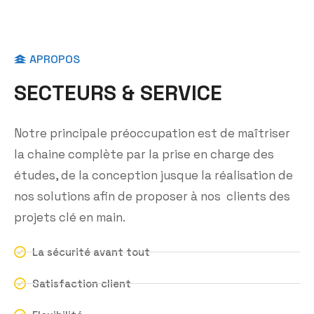
APROPOS
S
E
C
T
E
U
R
S
&
S
E
R
V
I
C
E
Notre principale préoccupation est de maîtriser
la chaine complète par la prise en charge des
études, de la conception jusque la réalisation de
nos solutions afin de proposer à nos clients des
projets clé en main.
La sécurité avant tout
Satisfaction client