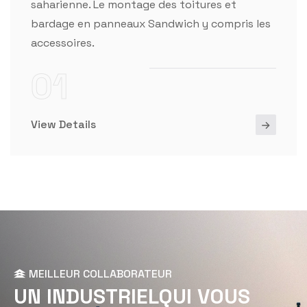
saharienne. Le montage des toitures et
bardage en panneaux Sandwich y compris les
accessoires.
01
View Details
MEILLEUR COLLABORATEUR
U
N
I
N
D
U
S
T
R
I
E
L
Q
U
I
V
O
U
S