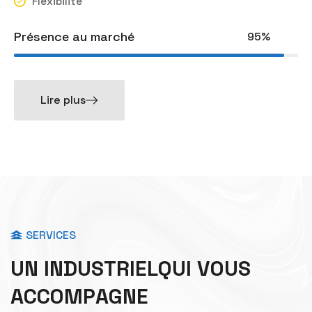
Flexibilité
Présence au marché
95%
Lire plus
SERVICES
U
N
I
N
D
U
S
T
R
I
E
L
Q
U
I
V
O
U
S
A
C
C
O
M
P
A
G
N
E