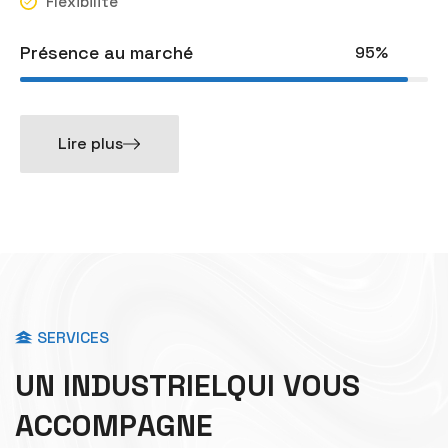
Flexibilité
Présence au marché
95%
Lire plus
SERVICES
U
N
I
N
D
U
S
T
R
I
E
L
Q
U
I
V
O
U
S
A
C
C
O
M
P
A
G
N
E