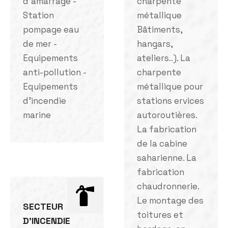
d'amarrage -
charpente
Station
métallique
pompage eau
Bâtiments,
de mer -
hangars,
Equipements
ateliers..). La
anti-pollution -
charpente
Equipements
métallique pour
d'incendie
stations ervices
marine
autoroutières.
La fabrication
de la cabine
saharienne. La
fabrication
chaudronnerie.
Le montage des
SECTEUR
toitures et
D'INCENDIE