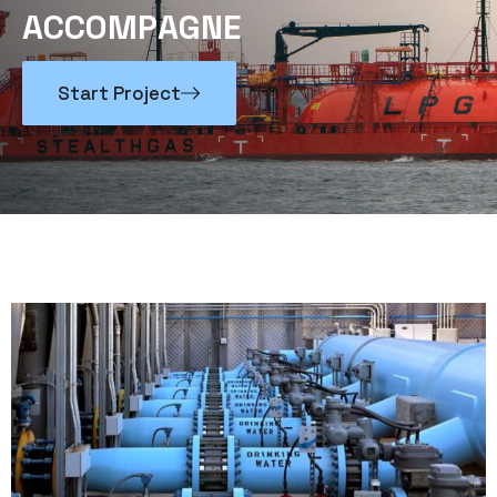
A
C
C
O
M
P
A
G
N
E
Start Project