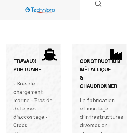
TRAVAUX
CONSTRUCTION
PORTUAIRE
MÉTALLIQUE
&
- Bras de
CHAUDRONNERI
chargement
marine - Bras de
La fabrication
défenses
et montage
d'accostage -
d'infrastructures
Crocs
diverses en