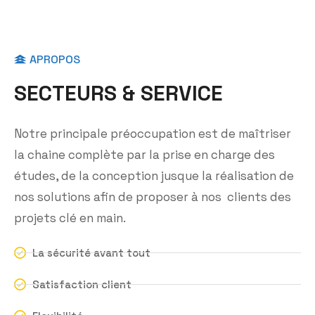
APROPOS
S
E
C
T
E
U
R
S
&
S
E
R
V
I
C
E
Notre principale préoccupation est de maîtriser
la chaine complète par la prise en charge des
études, de la conception jusque la réalisation de
nos solutions afin de proposer à nos clients des
projets clé en main.
La sécurité avant tout
Satisfaction client