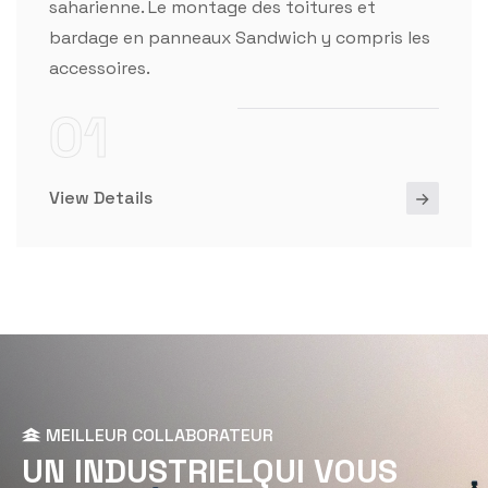
saharienne. Le montage des toitures et
bardage en panneaux Sandwich y compris les
accessoires.
01
View Details
MEILLEUR COLLABORATEUR
U
N
I
N
D
U
S
T
R
I
E
L
Q
U
I
V
O
U
S