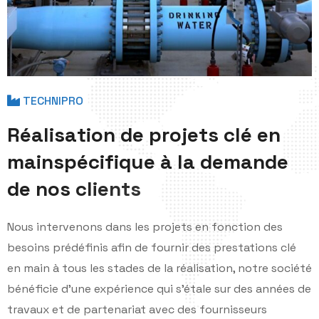
TECHNIPRO
R
é
a
l
i
s
a
t
i
o
n
d
e
p
r
o
j
e
t
s
c
l
é
e
n
m
a
i
n
s
p
é
c
i
f
i
q
u
e
à
l
a
d
e
m
a
n
d
e
d
e
n
o
s
c
l
i
e
n
t
s
Nous intervenons dans les projets en fonction des
besoins prédéfinis afin de fournir des prestations clé
en main à tous les stades de la réalisation, notre société
bénéficie d'une expérience qui s'étale sur des années de
travaux et de partenariat avec des fournisseurs