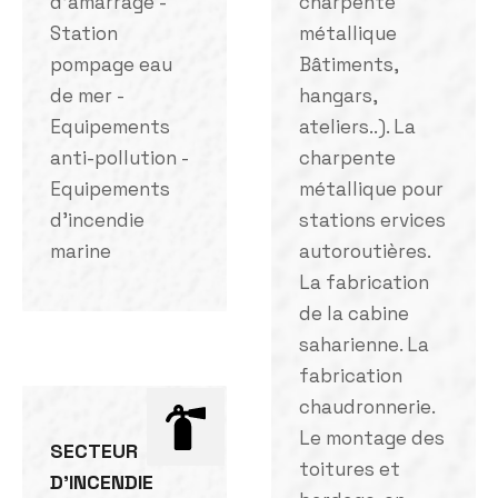
d'amarrage -
charpente
Station
métallique
pompage eau
Bâtiments,
de mer -
hangars,
Equipements
ateliers..). La
anti-pollution -
charpente
Equipements
métallique pour
d'incendie
stations ervices
marine
autoroutières.
La fabrication
de la cabine
saharienne. La
fabrication
chaudronnerie.
Le montage des
SECTEUR
toitures et
D'INCENDIE