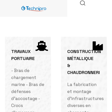
TRAVAUX
CONSTRUCTION
PORTUAIRE
MÉTALLIQUE
&
- Bras de
CHAUDRONNERI
chargement
marine - Bras de
La fabrication
défenses
et montage
d'accostage -
d'infrastructures
Crocs
diverses en