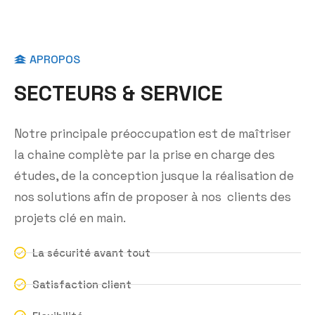
APROPOS
S
E
C
T
E
U
R
S
&
S
E
R
V
I
C
E
Notre principale préoccupation est de maîtriser
la chaine complète par la prise en charge des
études, de la conception jusque la réalisation de
nos solutions afin de proposer à nos clients des
projets clé en main.
La sécurité avant tout
Satisfaction client