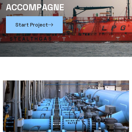
A
C
C
O
M
P
A
G
N
E
Start Project