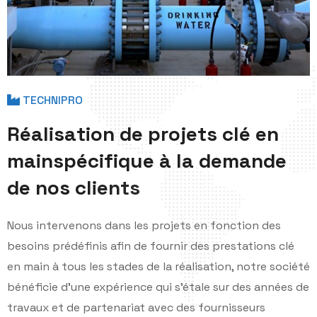
TECHNIPRO
R
é
a
l
i
s
a
t
i
o
n
d
e
p
r
o
j
e
t
s
c
l
é
e
n
m
a
i
n
s
p
é
c
i
f
i
q
u
e
à
l
a
d
e
m
a
n
d
e
d
e
n
o
s
c
l
i
e
n
t
s
Nous intervenons dans les projets en fonction des
besoins prédéfinis afin de fournir des prestations clé
en main à tous les stades de la réalisation, notre société
bénéficie d'une expérience qui s'étale sur des années de
travaux et de partenariat avec des fournisseurs