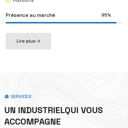
Flexibilité
Présence au marché
95%
Lire plus
SERVICES
U
N
I
N
D
U
S
T
R
I
E
L
Q
U
I
V
O
U
S
A
C
C
O
M
P
A
G
N
E