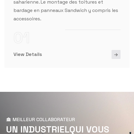
saharienne. Le montage des toitures et
bardage en panneaux Sandwich y compris les
accessoires.
01
View Details
MEILLEUR COLLABORATEUR
U
N
I
N
D
U
S
T
R
I
E
L
Q
U
I
V
O
U
S