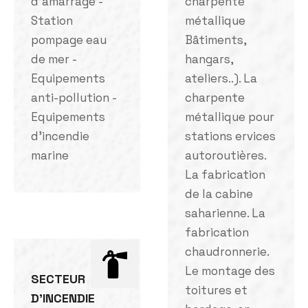
d'amarrage -
charpente
Station
métallique
pompage eau
Bâtiments,
de mer -
hangars,
Equipements
ateliers..). La
anti-pollution -
charpente
Equipements
métallique pour
d'incendie
stations ervices
marine
autoroutières.
La fabrication
de la cabine
saharienne. La
fabrication
chaudronnerie.
Le montage des
SECTEUR
toitures et
D'INCENDIE