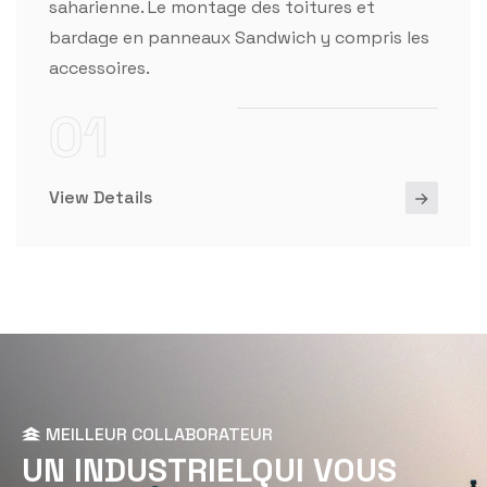
saharienne. Le montage des toitures et
bardage en panneaux Sandwich y compris les
accessoires.
01
View Details
MEILLEUR COLLABORATEUR
U
N
I
N
D
U
S
T
R
I
E
L
Q
U
I
V
O
U
S