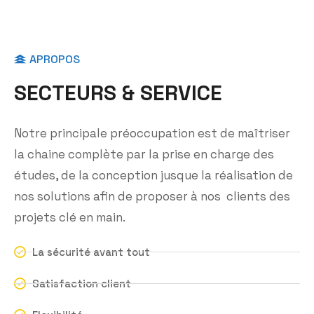
APROPOS
S
E
C
T
E
U
R
S
&
S
E
R
V
I
C
E
Notre principale préoccupation est de maîtriser
la chaine complète par la prise en charge des
études, de la conception jusque la réalisation de
nos solutions afin de proposer à nos clients des
projets clé en main.
La sécurité avant tout
Satisfaction client