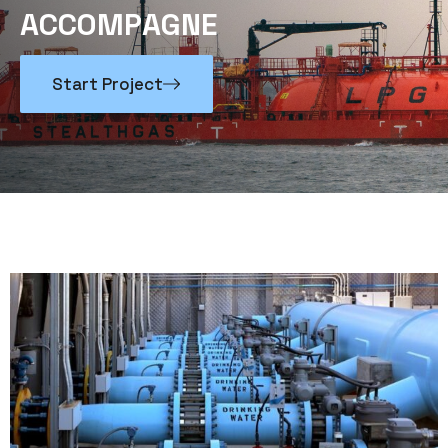
A
C
C
O
M
P
A
G
N
E
Start Project