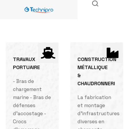
TRAVAUX
CONSTRUCTION
PORTUAIRE
MÉTALLIQUE
&
- Bras de
CHAUDRONNERI
chargement
marine - Bras de
La fabrication
défenses
et montage
d'accostage -
d'infrastructures
Crocs
diverses en