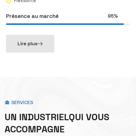
Flexibilité
Présence au marché
95%
Lire plus
SERVICES
U
N
I
N
D
U
S
T
R
I
E
L
Q
U
I
V
O
U
S
A
C
C
O
M
P
A
G
N
E