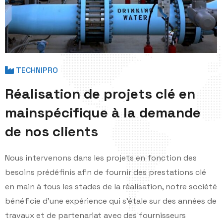
TECHNIPRO
R
é
a
l
i
s
a
t
i
o
n
d
e
p
r
o
j
e
t
s
c
l
é
e
n
m
a
i
n
s
p
é
c
i
f
i
q
u
e
à
l
a
d
e
m
a
n
d
e
d
e
n
o
s
c
l
i
e
n
t
s
Nous intervenons dans les projets en fonction des
besoins prédéfinis afin de fournir des prestations clé
en main à tous les stades de la réalisation, notre société
bénéficie d'une expérience qui s'étale sur des années de
travaux et de partenariat avec des fournisseurs