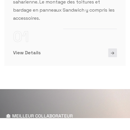
saharienne. Le montage des toitures et
bardage en panneaux Sandwich y compris les
accessoires.
01
View Details
MEILLEUR COLLABORATEUR
U
N
I
N
D
U
S
T
R
I
E
L
Q
U
I
V
O
U
S