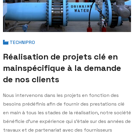
TECHNIPRO
R
é
a
l
i
s
a
t
i
o
n
d
e
p
r
o
j
e
t
s
c
l
é
e
n
m
a
i
n
s
p
é
c
i
f
i
q
u
e
à
l
a
d
e
m
a
n
d
e
d
e
n
o
s
c
l
i
e
n
t
s
Nous intervenons dans les projets en fonction des
besoins prédéfinis afin de fournir des prestations clé
en main à tous les stades de la réalisation, notre société
bénéficie d'une expérience qui s'étale sur des années de
travaux et de partenariat avec des fournisseurs