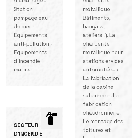
d'amarrage -
charpente
Station
métallique
pompage eau
Bâtiments,
de mer -
hangars,
Equipements
ateliers..). La
anti-pollution -
charpente
Equipements
métallique pour
d'incendie
stations ervices
marine
autoroutières.
La fabrication
de la cabine
saharienne. La
fabrication
chaudronnerie.
Le montage des
SECTEUR
toitures et
D'INCENDIE