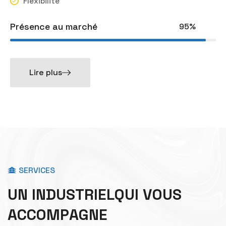
Flexibilité
Présence au marché
95%
Lire plus
SERVICES
U
N
I
N
D
U
S
T
R
I
E
L
Q
U
I
V
O
U
S
A
C
C
O
M
P
A
G
N
E