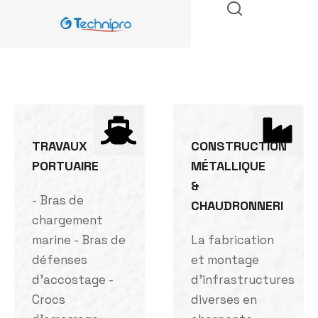
TRAVAUX
CONSTRUCTION
PORTUAIRE
MÉTALLIQUE
&
- Bras de
CHAUDRONNERI
chargement
marine - Bras de
La fabrication
défenses
et montage
d'accostage -
d'infrastructures
Crocs
diverses en