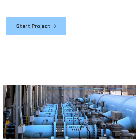
A
C
C
O
M
P
A
G
N
E
Start Project