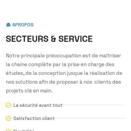
APROPOS
S
E
C
T
E
U
R
S
&
S
E
R
V
I
C
E
Notre principale préoccupation est de maîtriser
la chaine complète par la prise en charge des
études, de la conception jusque la réalisation de
nos solutions afin de proposer à nos clients des
projets clé en main.
La sécurité avant tout
Satisfaction client