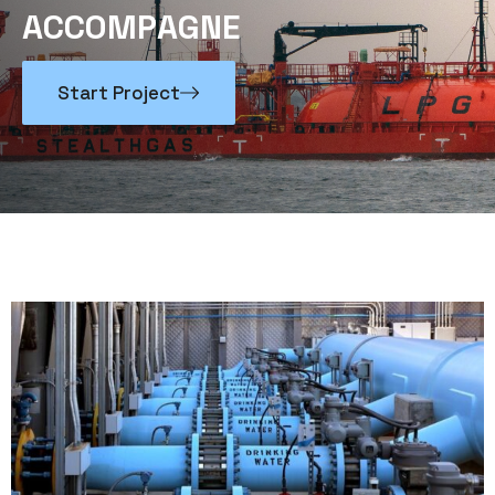
A
C
C
O
M
P
A
G
N
E
Start Project