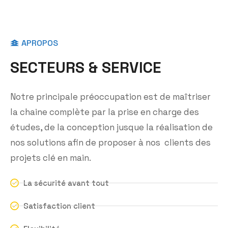
APROPOS
S
E
C
T
E
U
R
S
&
S
E
R
V
I
C
E
Notre principale préoccupation est de maîtriser
la chaine complète par la prise en charge des
études, de la conception jusque la réalisation de
nos solutions afin de proposer à nos clients des
projets clé en main.
La sécurité avant tout
Satisfaction client