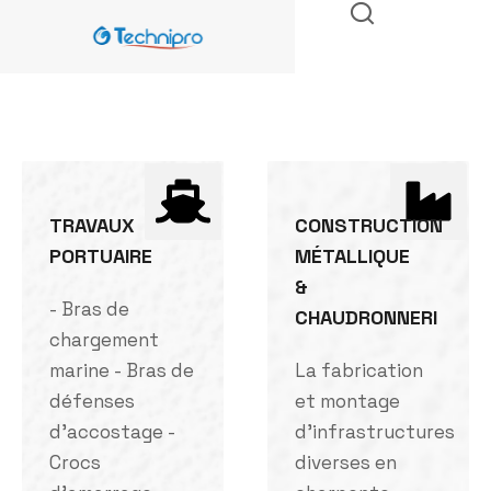
TRAVAUX
CONSTRUCTION
PORTUAIRE
MÉTALLIQUE
&
- Bras de
CHAUDRONNERI
chargement
marine - Bras de
La fabrication
défenses
et montage
d'accostage -
d'infrastructures
Crocs
diverses en