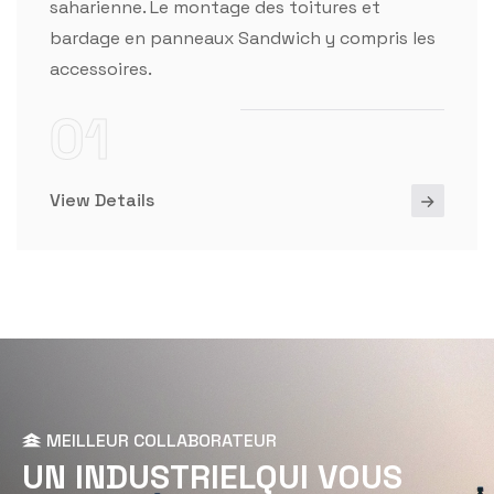
saharienne. Le montage des toitures et
bardage en panneaux Sandwich y compris les
accessoires.
01
View Details
MEILLEUR COLLABORATEUR
U
N
I
N
D
U
S
T
R
I
E
L
Q
U
I
V
O
U
S