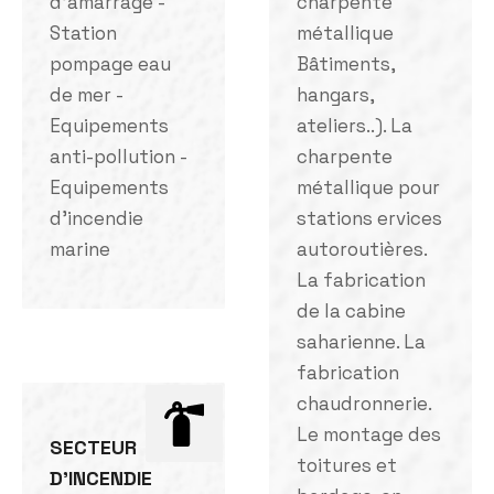
d'amarrage -
charpente
Station
métallique
pompage eau
Bâtiments,
de mer -
hangars,
Equipements
ateliers..). La
anti-pollution -
charpente
Equipements
métallique pour
d'incendie
stations ervices
marine
autoroutières.
La fabrication
de la cabine
saharienne. La
fabrication
chaudronnerie.
Le montage des
SECTEUR
toitures et
D'INCENDIE