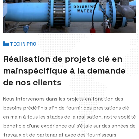
TECHNIPRO
R
é
a
l
i
s
a
t
i
o
n
d
e
p
r
o
j
e
t
s
c
l
é
e
n
m
a
i
n
s
p
é
c
i
f
i
q
u
e
à
l
a
d
e
m
a
n
d
e
d
e
n
o
s
c
l
i
e
n
t
s
Nous intervenons dans les projets en fonction des
besoins prédéfinis afin de fournir des prestations clé
en main à tous les stades de la réalisation, notre société
bénéficie d'une expérience qui s'étale sur des années de
travaux et de partenariat avec des fournisseurs