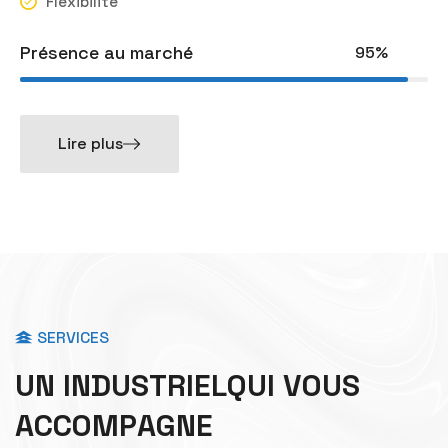
Flexibilité
Présence au marché
95%
Lire plus
SERVICES
U
N
I
N
D
U
S
T
R
I
E
L
Q
U
I
V
O
U
S
A
C
C
O
M
P
A
G
N
E