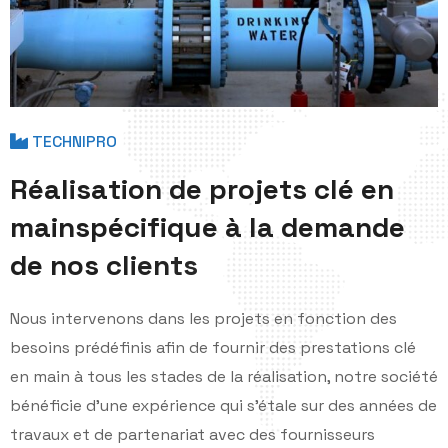
TECHNIPRO
R
é
a
l
i
s
a
t
i
o
n
d
e
p
r
o
j
e
t
s
c
l
é
e
n
m
a
i
n
s
p
é
c
i
f
i
q
u
e
à
l
a
d
e
m
a
n
d
e
d
e
n
o
s
c
l
i
e
n
t
s
Nous intervenons dans les projets en fonction des
besoins prédéfinis afin de fournir des prestations clé
en main à tous les stades de la réalisation, notre société
bénéficie d'une expérience qui s'étale sur des années de
travaux et de partenariat avec des fournisseurs