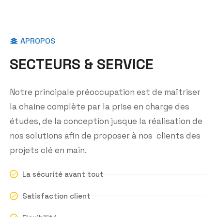
APROPOS
S
E
C
T
E
U
R
S
&
S
E
R
V
I
C
E
Notre principale préoccupation est de maîtriser
la chaine complète par la prise en charge des
études, de la conception jusque la réalisation de
nos solutions afin de proposer à nos clients des
projets clé en main.
La sécurité avant tout
Satisfaction client