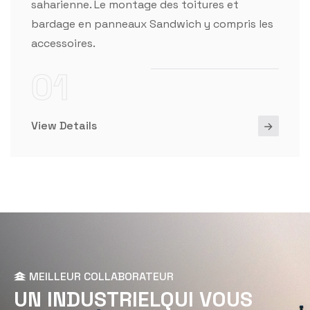
saharienne. Le montage des toitures et
bardage en panneaux Sandwich y compris les
accessoires.
01
View Details
MEILLEUR COLLABORATEUR
U
N
I
N
D
U
S
T
R
I
E
L
Q
U
I
V
O
U
S