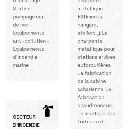
d'amarrage -
charpente
Station
métallique
pompage eau
Bâtiments,
de mer -
hangars,
Equipements
ateliers..). La
anti-pollution -
charpente
Equipements
métallique pour
d'incendie
stations ervices
marine
autoroutières.
La fabrication
de la cabine
saharienne. La
fabrication
chaudronnerie.
Le montage des
SECTEUR
toitures et
D'INCENDIE