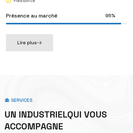
Flexibilité
Présence au marché
95%
Lire plus
SERVICES
U
N
I
N
D
U
S
T
R
I
E
L
Q
U
I
V
O
U
S
A
C
C
O
M
P
A
G
N
E