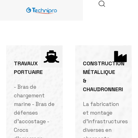
TRAVAUX
CONSTRUCTION
PORTUAIRE
MÉTALLIQUE
&
- Bras de
CHAUDRONNERI
chargement
marine - Bras de
La fabrication
défenses
et montage
d'accostage -
d'infrastructures
Crocs
diverses en