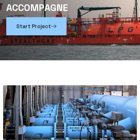
A
C
C
O
M
P
A
G
N
E
Start Project