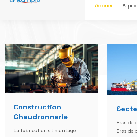
Construction
Secte
Chaudronnerie
Bras de
La fabrication et montage
Bras de 
d'infrastructures diverses en
Crocs d'
charpente métallique
pompage
Bâtiments, hangars, ateliers..).
Equipeme