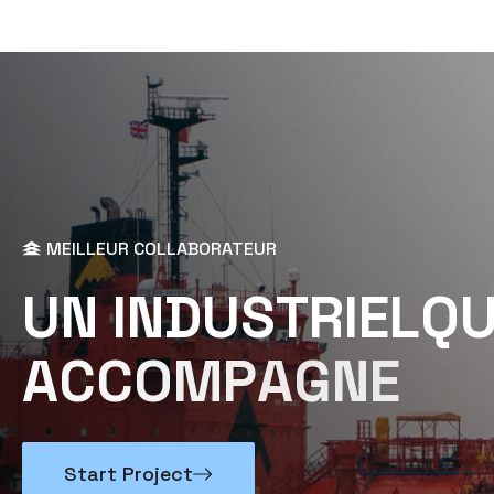
MEILLEUR COLLABORATEUR
U
N
I
N
D
U
S
T
R
I
E
L
Q
A
C
C
O
M
P
A
G
N
E
Start Project