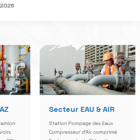
GAZ
Secteur EAU & AIR
Camion
Station Pompage des Eaux
voirs
Compresseur d'Air comprimé
rs GPL
Equipements de Chloration
Traitement des Eaux
res