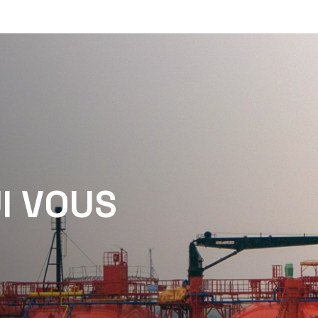
U
I
V
O
U
S