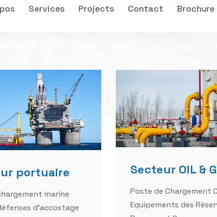
Secteur OIL & 
ur portuaire
Poste de Chargement 
 chargement marine
Equipements des Réser
défenses d'accostage
Pompes et Compresseu
amarrage Station
Pompes Hydrocarbures
 eau de mer
Tuyauterie et accessoi
nts anti-pollution