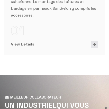
saharienne. Le montage des toitures et
bardage en panneaux Sandwich y compris les
accessoires.
01
View Details
MEILLEUR COLLABORATEUR
U
N
I
N
D
U
S
T
R
I
E
L
Q
U
I
V
O
U
S