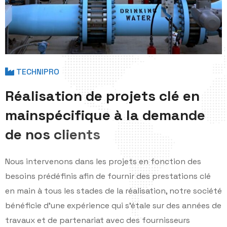
TECHNIPRO
R
é
a
l
i
s
a
t
i
o
n
d
e
p
r
o
j
e
t
s
c
l
é
e
n
m
a
i
n
s
p
é
c
i
f
i
q
u
e
à
l
a
d
e
m
a
n
d
e
d
e
n
o
s
c
l
i
e
n
t
s
Nous intervenons dans les projets en fonction des
besoins prédéfinis afin de fournir des prestations clé
en main à tous les stades de la réalisation, notre société
bénéficie d'une expérience qui s'étale sur des années de
travaux et de partenariat avec des fournisseurs