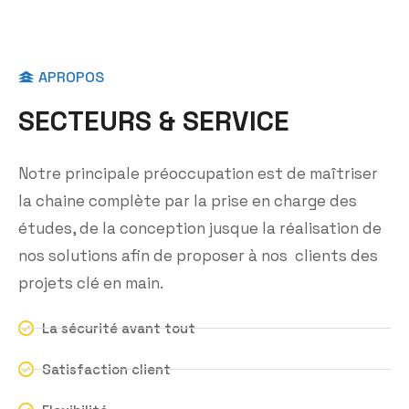
APROPOS
S
E
C
T
E
U
R
S
&
S
E
R
V
I
C
E
Notre principale préoccupation est de maîtriser
la chaine complète par la prise en charge des
études, de la conception jusque la réalisation de
nos solutions afin de proposer à nos clients des
projets clé en main.
La sécurité avant tout
Satisfaction client