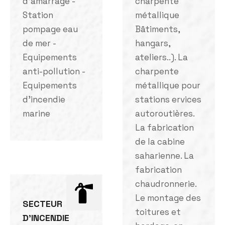
d'amarrage -
charpente
Station
métallique
pompage eau
Bâtiments,
de mer -
hangars,
Equipements
ateliers..). La
anti-pollution -
charpente
Equipements
métallique pour
d'incendie
stations ervices
marine
autoroutières.
La fabrication
de la cabine
saharienne. La
fabrication
chaudronnerie.
Le montage des
SECTEUR
toitures et
D'INCENDIE