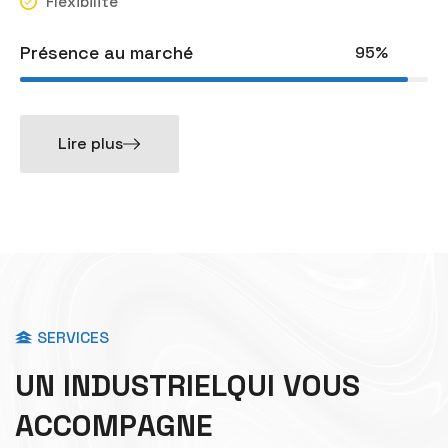
Flexibilité
Présence au marché
95%
Lire plus
SERVICES
U
N
I
N
D
U
S
T
R
I
E
L
Q
U
I
V
O
U
S
A
C
C
O
M
P
A
G
N
E