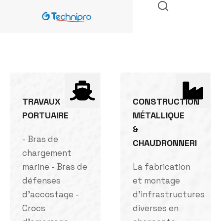
TRAVAUX
CONSTRUCTION
PORTUAIRE
MÉTALLIQUE
&
- Bras de
CHAUDRONNERI
chargement
marine - Bras de
La fabrication
défenses
et montage
d'accostage -
d'infrastructures
Crocs
diverses en