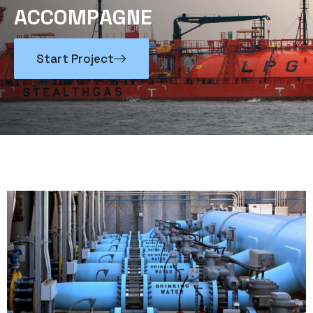
A
C
C
O
M
P
A
G
N
E
Start Project