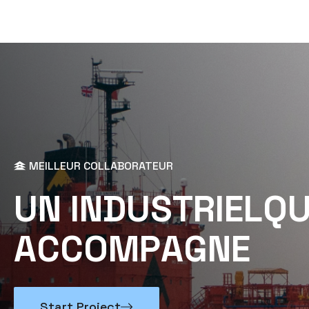
MEILLEUR COLLABORATEUR
U
N
I
N
D
U
S
T
R
I
E
L
Q
A
C
C
O
M
P
A
G
N
E
Start Project