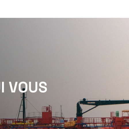
U
I
V
O
U
S