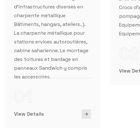
La charpente métallique pour
Equipeme
stations ervices autoroutières,
02
cabine saharienne. Le montage
des toitures et bardage en
panneaux Sandwich y compris
View Det
les accessoires.
01
View Details