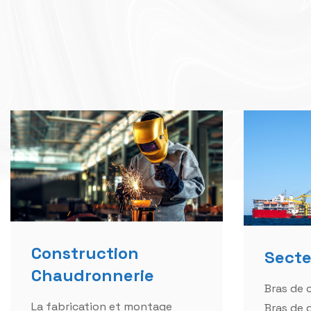
Construction
Secte
Chaudronnerie
Bras de
La fabrication et montage
Bras de 
d'infrastructures diverses en
Crocs d'
charpente métallique
pompage
Bâtiments, hangars, ateliers..).
Equipeme