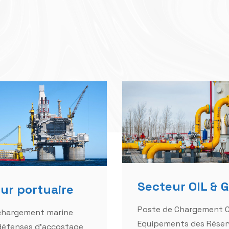
Secteur OIL & 
ur portuaire
Poste de Chargement 
 chargement marine
Equipements des Réser
défenses d'accostage
Pompes et Compresseu
amarrage Station
Pompes Hydrocarbures
 eau de mer
Tuyauterie et accessoi
nts anti-pollution