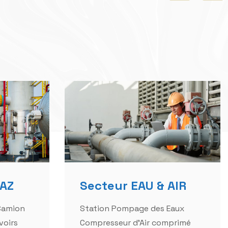
GAZ
Secteur EAU & AIR
Camion
Station Pompage des Eaux
voirs
Compresseur d'Air comprimé
rs GPL
Equipements de Chloration
Traitement des Eaux
res