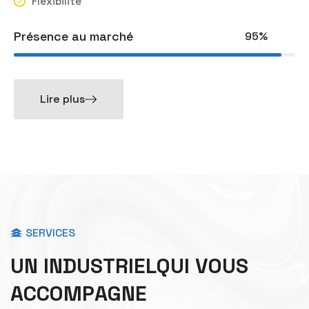
Flexibilité
Présence au marché
95%
Lire plus
SERVICES
U
N
I
N
D
U
S
T
R
I
E
L
Q
U
I
V
O
U
S
A
C
C
O
M
P
A
G
N
E