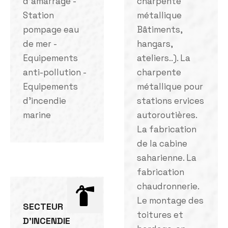
d'amarrage -
charpente
Station
métallique
pompage eau
Bâtiments,
de mer -
hangars,
Equipements
ateliers..). La
anti-pollution -
charpente
Equipements
métallique pour
d'incendie
stations ervices
marine
autoroutières.
La fabrication
de la cabine
saharienne. La
fabrication
chaudronnerie.
Le montage des
SECTEUR
toitures et
D'INCENDIE