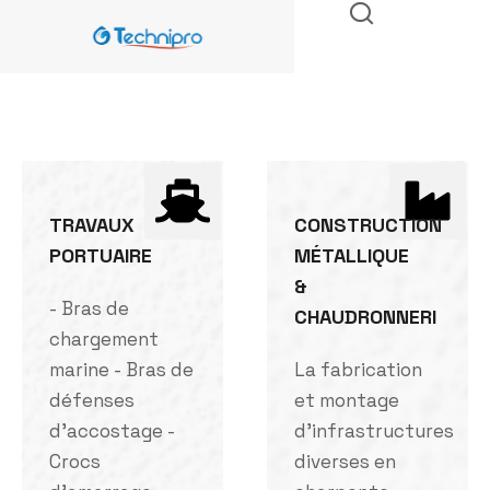
TRAVAUX
CONSTRUCTION
PORTUAIRE
MÉTALLIQUE
&
- Bras de
CHAUDRONNERI
chargement
marine - Bras de
La fabrication
défenses
et montage
d'accostage -
d'infrastructures
Crocs
diverses en