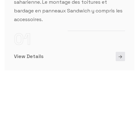
saharienne. Le montage des toitures et
bardage en panneaux Sandwich y compris les
accessoires.
01
View Details
MEILLEUR COLLABORATEUR
U
N
I
N
D
U
S
T
R
I
E
L
Q
U
I
V
O
U
S