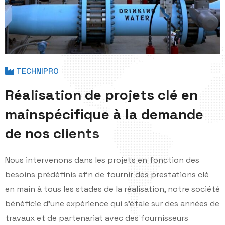
TECHNIPRO
R
é
a
l
i
s
a
t
i
o
n
d
e
p
r
o
j
e
t
s
c
l
é
e
n
m
a
i
n
s
p
é
c
i
f
i
q
u
e
à
l
a
d
e
m
a
n
d
e
d
e
n
o
s
c
l
i
e
n
t
s
Nous intervenons dans les projets en fonction des
besoins prédéfinis afin de fournir des prestations clé
en main à tous les stades de la réalisation, notre société
bénéficie d'une expérience qui s'étale sur des années de
travaux et de partenariat avec des fournisseurs