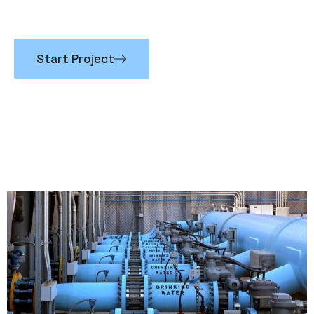
A
C
C
O
M
P
A
G
N
E
Start Project