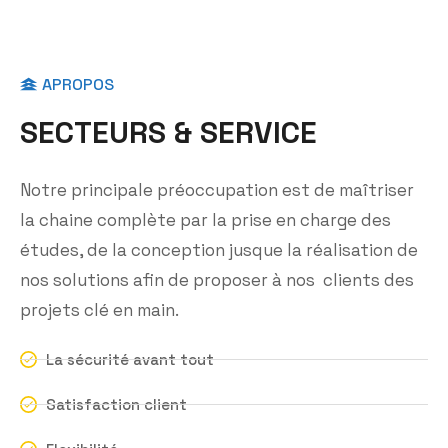
APROPOS
S
E
C
T
E
U
R
S
&
S
E
R
V
I
C
E
Notre principale préoccupation est de maîtriser
la chaine complète par la prise en charge des
études, de la conception jusque la réalisation de
nos solutions afin de proposer à nos clients des
projets clé en main.
La sécurité avant tout
Satisfaction client