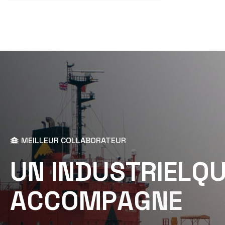
MEILLEUR COLLABORATEUR
U
N
I
N
D
U
S
T
R
I
E
L
Q
A
C
C
O
M
P
A
G
N
E
Start Project