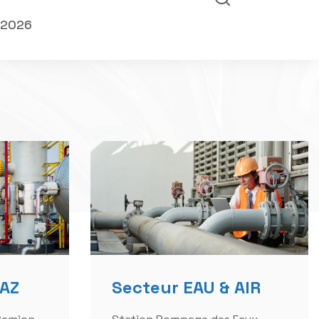
GAZ
Secteur EAU & AIR
Camion
Station Pompage des Eaux
voirs
Compresseur d'Air comprimé
rs GPL
Equipements de Chloration
Traitement des Eaux
res