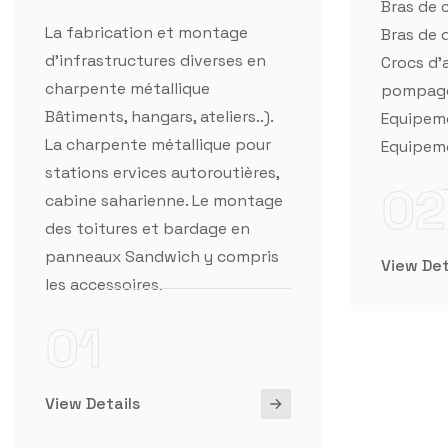
La charpente métallique pour
Equipeme
stations ervices autoroutières,
02
cabine saharienne. Le montage
des toitures et bardage en
panneaux Sandwich y compris
View Det
les accessoires.
01
View Details