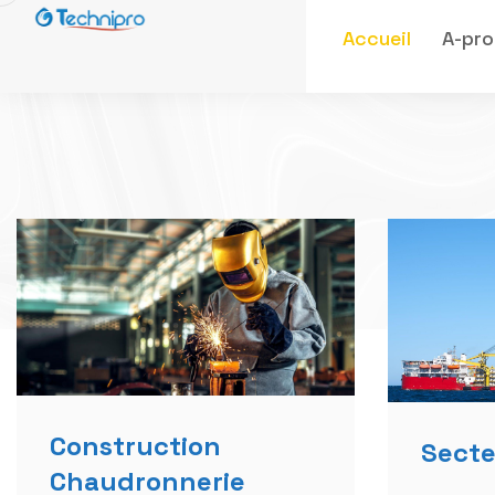
Construction
Secte
Chaudronnerie
Bras de
La fabrication et montage
Bras de 
d'infrastructures diverses en
Crocs d'
charpente métallique
pompage
Bâtiments, hangars, ateliers..).
Equipeme