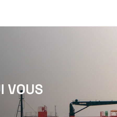
U
I
V
O
U
S