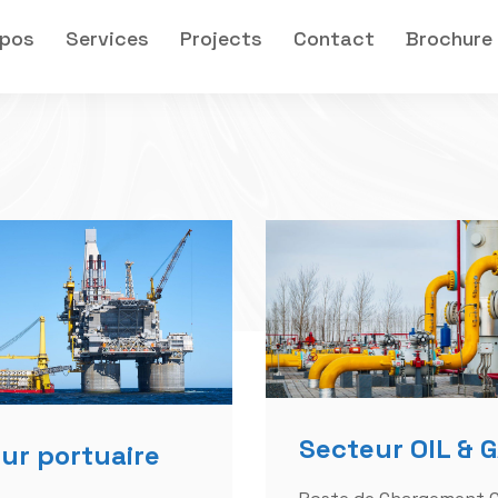
Secteur OIL & 
ur portuaire
Poste de Chargement 
 chargement marine
Equipements des Réser
défenses d'accostage
Pompes et Compresseu
amarrage Station
Pompes Hydrocarbures
 eau de mer
Tuyauterie et accessoi
nts anti-pollution